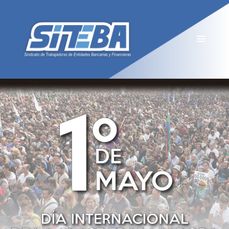
MENÚ
Y
WIDGETS