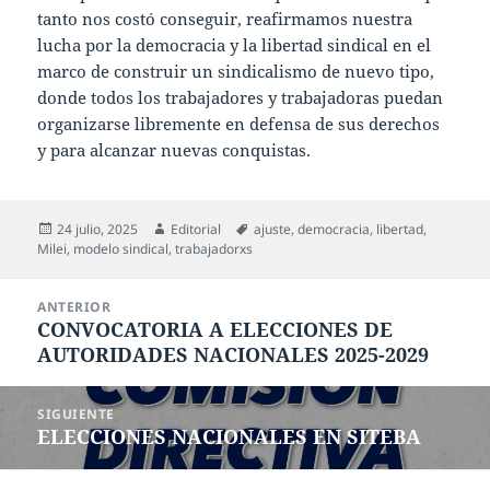
tanto nos costó conseguir, reafirmamos nuestra
lucha por la democracia y la libertad sindical en el
marco de construir un sindicalismo de nuevo tipo,
donde todos los trabajadores y trabajadoras puedan
organizarse libremente en defensa de sus derechos
y para alcanzar nuevas conquistas.
Publicado
Autor
Etiquetas
24 julio, 2025
Editorial
ajuste
,
democracia
,
libertad
,
el
Milei
,
modelo sindical
,
trabajadorxs
Navegación
ANTERIOR
de
CONVOCATORIA A ELECCIONES DE
Entrada
entradas
AUTORIDADES NACIONALES 2025-2029
anterior:
SIGUIENTE
ELECCIONES NACIONALES EN SITEBA
Entrada
siguiente: