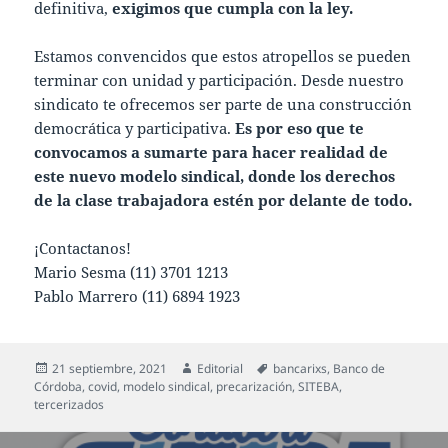
definitiva,
exigimos que cumpla con la ley.
Estamos convencidos que estos atropellos se pueden
terminar con unidad y participación. Desde nuestro
sindicato te ofrecemos ser parte de una construcción
democrática y participativa.
Es por eso que te
convocamos a sumarte para hacer realidad de
este nuevo modelo sindical, donde los derechos
de la clase trabajadora estén por delante de todo.
¡Contactanos!
Mario Sesma (11) 3701 1213
Pablo Marrero (11) 6894 1923
Publicado
Autor
Etiquetas
21 septiembre, 2021
Editorial
bancarixs
,
Banco de
el
Córdoba
,
covid
,
modelo sindical
,
precarización
,
SITEBA
,
tercerizados
Navegación