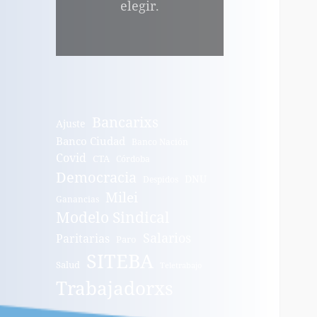
elegir.
Bancarixs
Ajuste
Banco Ciudad
Banco Nación
Covid
CTA
Córdoba
Democracia
DNU
Despidos
Milei
Ganancias
Modelo Sindical
Salarios
Paritarias
Paro
SITEBA
Salud
Teletrabajo
Trabajadorxs